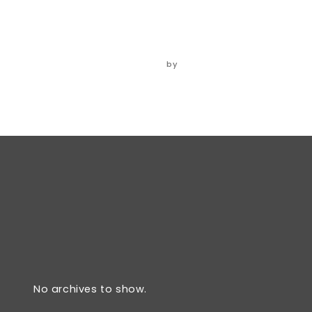
‘icepop’
06/06/2024
by
ADMIN
No archives to show.