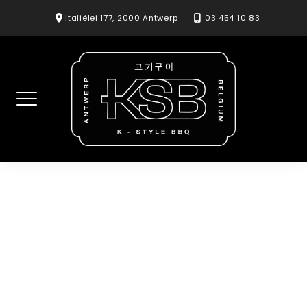
Skip
Italiëlei 177, 2000 Antwerp
03 454 10 83
to
content
Melona