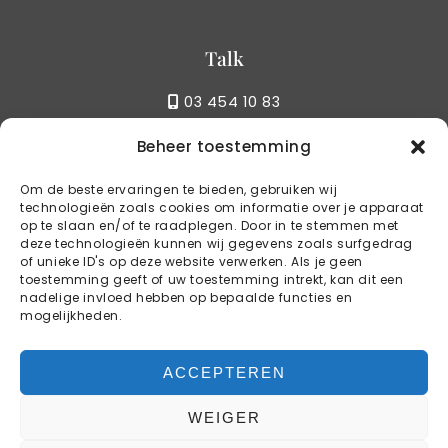
Talk
03 454 10 83
Beheer toestemming
Write
Om de beste ervaringen te bieden, gebruiken wij
technologieën zoals cookies om informatie over je apparaat
info@kstylebbq.be
op te slaan en/of te raadplegen. Door in te stemmen met
deze technologieën kunnen wij gegevens zoals surfgedrag
of unieke ID's op deze website verwerken. Als je geen
toestemming geeft of uw toestemming intrekt, kan dit een
Reservations
nadelige invloed hebben op bepaalde functies en
mogelijkheden.
BOOK YOUR TABLE
ACCEPTEREN
WEIGER