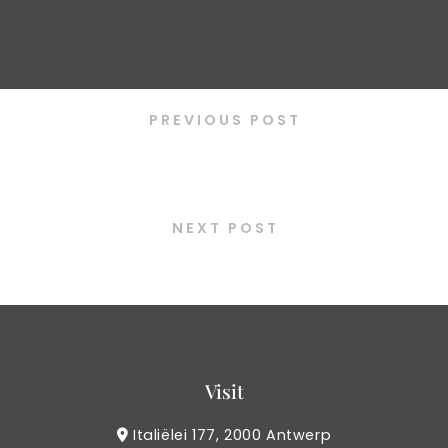
PREVIOUS POST
Kimchi fried rice
NEXT POST
Green ice tea
Visit
Italiëlei 177, 2000 Antwerp