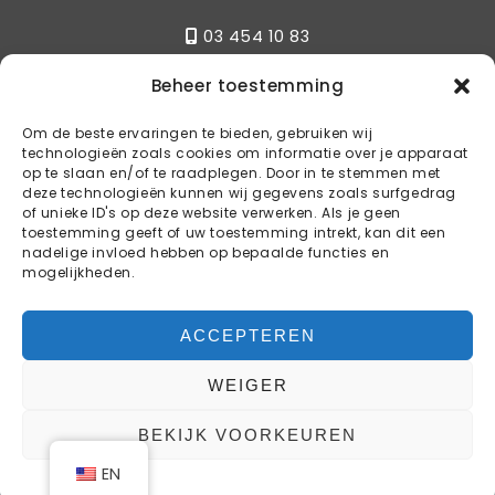
03 454 10 83
Beheer toestemming
Write
Om de beste ervaringen te bieden, gebruiken wij
technologieën zoals cookies om informatie over je apparaat
info@kstylebbq.be
op te slaan en/of te raadplegen. Door in te stemmen met
deze technologieën kunnen wij gegevens zoals surfgedrag
of unieke ID's op deze website verwerken. Als je geen
toestemming geeft of uw toestemming intrekt, kan dit een
Reservations
nadelige invloed hebben op bepaalde functies en
mogelijkheden.
BOOK YOUR TABLE
ACCEPTEREN
WEIGER
COPYRIGHT © 2024 K-STYLE BBQ
BEKIJK VOORKEUREN
WEBDESIGN & WEBHOSTING BY
WEB4LIFE
EN