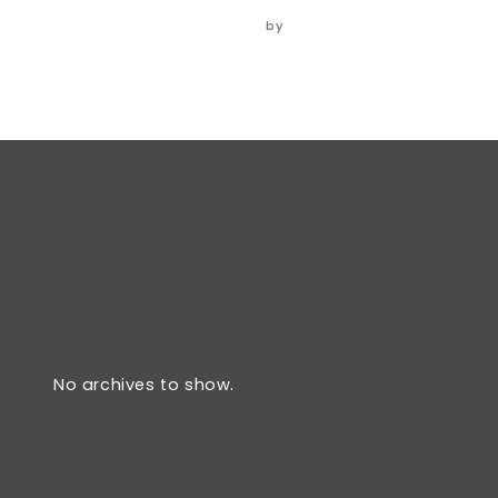
06/06/2024
by
ADMIN
No archives to show.