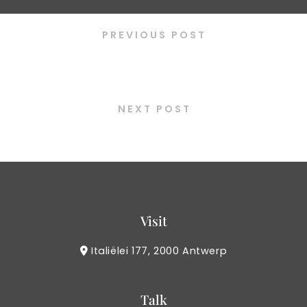
PREVIOUS POST
Sengsun gui
NEXT POST
Dak bulgogi
Visit
Italiëlei 177, 2000 Antwerp
Talk