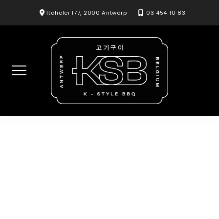
Skip
Italiëlei 177, 2000 Antwerp
03 454 10 83
to
content
Moksal