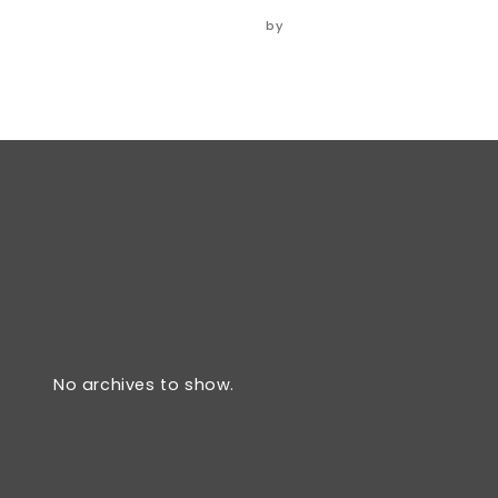
06/06/2024
by
ADMIN
No archives to show.