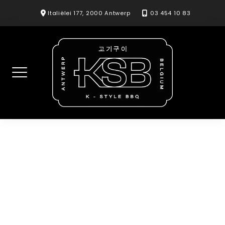
Skip
Italiëlei 177, 2000 Antwerp
03 454 10 83
to
content
Sweet potato