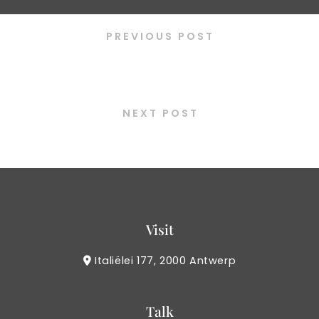
PREVIOUS POST
Veggie plate mix
NEXT POST
Enoki
Visit
Italiëlei 177, 2000 Antwerp
Talk