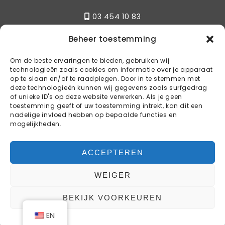
03 454 10 83
Beheer toestemming
Write
Om de beste ervaringen te bieden, gebruiken wij
technologieën zoals cookies om informatie over je apparaat
info@kstylebbq.be
op te slaan en/of te raadplegen. Door in te stemmen met
deze technologieën kunnen wij gegevens zoals surfgedrag
of unieke ID's op deze website verwerken. Als je geen
toestemming geeft of uw toestemming intrekt, kan dit een
Reservations
nadelige invloed hebben op bepaalde functies en
mogelijkheden.
BOOK YOUR TABLE
ACCEPTEREN
WEIGER
COPYRIGHT © 2024 K-STYLE BBQ
BEKIJK VOORKEUREN
WEBDESIGN & WEBHOSTING BY
WEB4LIFE
EN