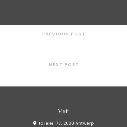
PREVIOUS POST
4 choices of BBQ
NEXT POST
Banchan unlimited
Visit
Italiëlei 177, 2000 Antwerp