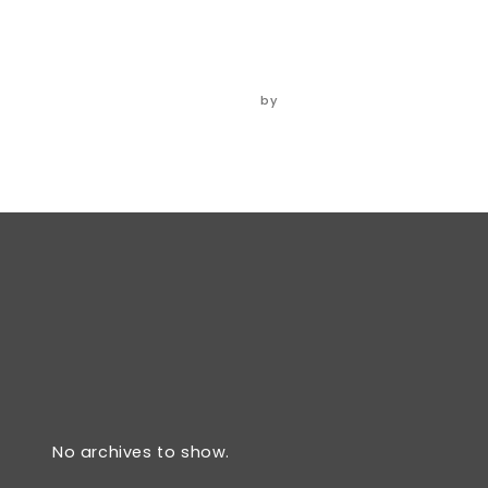
plate
06/06/2024
by
ADMIN
No archives to show.