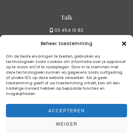
Talk
03 454 10 83
Beheer toestemming
Write
Om de beste ervaringen te bieden, gebruiken wij
technologieën zoals cookies om informatie over je apparaat
info@kstylebbq.be
op te slaan en/of te raadplegen. Door in te stemmen met
deze technologieën kunnen wij gegevens zoals surfgedrag
of unieke ID's op deze website verwerken. Als je geen
toestemming geeft of uw toestemming intrekt, kan dit een
Reservations
nadelige invloed hebben op bepaalde functies en
mogelijkheden.
BOOK YOUR TABLE
ACCEPTEREN
WEIGER