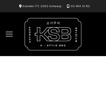
Skip
Italiëlei 177, 2000 Antwerp
03 454 10 83
to
content
Veggie mix