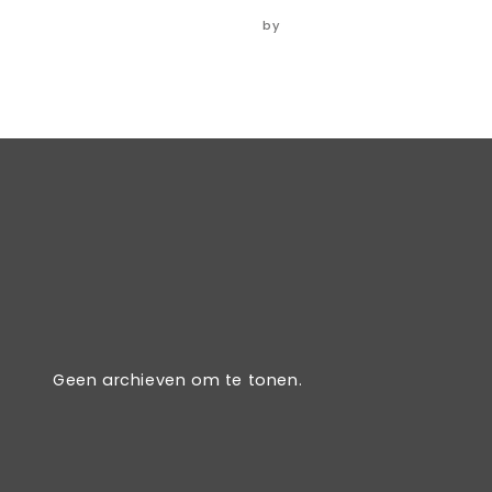
06/06/2024
by
ADMIN
Geen archieven om te tonen.