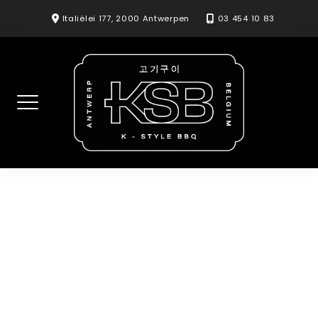
Skip
Italiëlei 177, 2000 Antwerpen
03 454 10 83
to
content
Chocolate