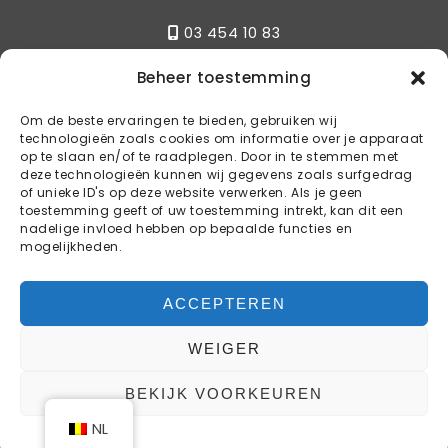
03 454 10 83
Beheer toestemming
E-mail
Om de beste ervaringen te bieden, gebruiken wij
technologieën zoals cookies om informatie over je apparaat
info@kstylebbq.be
op te slaan en/of te raadplegen. Door in te stemmen met
deze technologieën kunnen wij gegevens zoals surfgedrag
of unieke ID's op deze website verwerken. Als je geen
toestemming geeft of uw toestemming intrekt, kan dit een
Reserveren
nadelige invloed hebben op bepaalde functies en
mogelijkheden.
RESERVEER UW TAFEL
ACCEPTEREN
WEIGER
COPYRIGHT © 2024 K-STYLE BBQ
BEKIJK VOORKEUREN
WEBDESIGN & WEBHOSTING BY
WEB4LIFE
NL