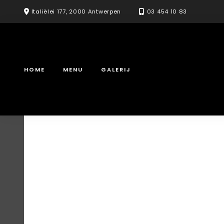
Skip
Italiëlei 177, 2000 Antwerpen
03 454 10 83
to
content
HOME
MENU
GALERIJ
Kimbap Bulgo