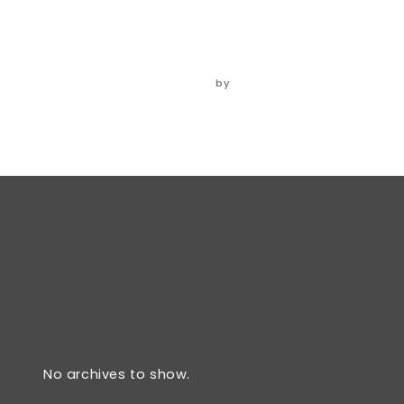
veggie
06/06/2024
by
ADMIN
No archives to show.