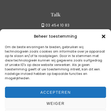
Talk
03 454 10 83
Beheer toestemming
Write
Om de beste ervaringen te bieden, gebruiken wij
technologieën zoals cookies om informatie over je apparaat
info@kstylebbq.be
op te slaan en/of te raadplegen. Door in te stemmen met
deze technologieën kunnen wij gegevens zoals surfgedrag
of unieke ID's op deze website verwerken. Als je geen
toestemming geeft of uw toestemming intrekt, kan dit een
Reservations
nadelige invloed hebben op bepaalde functies en
mogelijkheden.
BOOK YOUR TABLE
ACCEPTEREN
WEIGER