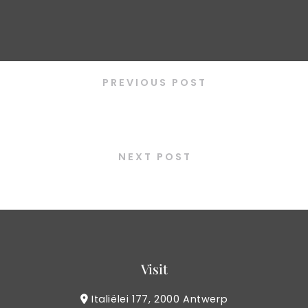
PREVIOUS POST
Bibimbap bulgogi
NEXT POST
Seafood fried rice
Visit
Italiëlei 177, 2000 Antwerp