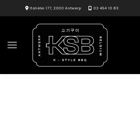
Skip
Italiëlei 177, 2000 Antwerp
03 454 10 83
to
content
Bibimbap