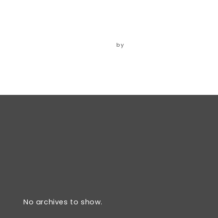
rice
06/06/2024
by
ADMIN
No archives to show.