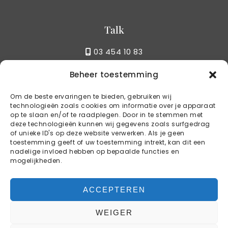
Talk
03 454 10 83
Beheer toestemming
Write
Om de beste ervaringen te bieden, gebruiken wij
technologieën zoals cookies om informatie over je apparaat
info@kstylebbq.be
op te slaan en/of te raadplegen. Door in te stemmen met
deze technologieën kunnen wij gegevens zoals surfgedrag
of unieke ID's op deze website verwerken. Als je geen
toestemming geeft of uw toestemming intrekt, kan dit een
Reservations
nadelige invloed hebben op bepaalde functies en
mogelijkheden.
BOOK YOUR TABLE
ACCEPTEREN
WEIGER