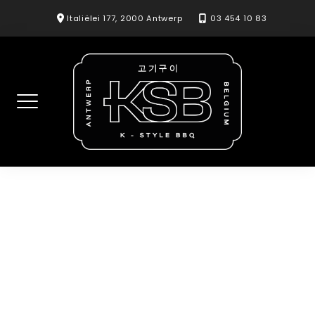
Skip
Italiëlei 177, 2000 Antwerp
03 454 10 83
to
content
Seafood fried