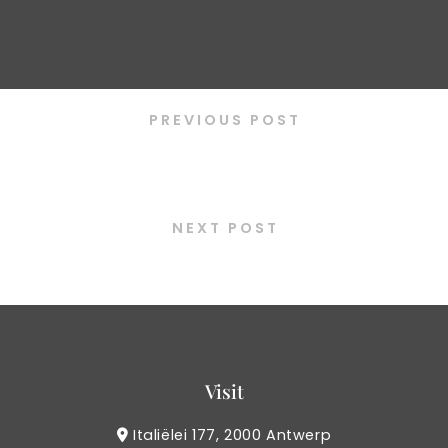
PREVIOUS POST
Bibimbap veggie
NEXT POST
Kimchi fried rice
Visit
Italiëlei 177, 2000 Antwerp