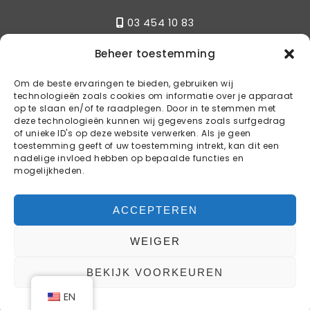
03 454 10 83
Beheer toestemming
Write
Om de beste ervaringen te bieden, gebruiken wij
technologieën zoals cookies om informatie over je apparaat
info@kstylebbq.be
op te slaan en/of te raadplegen. Door in te stemmen met
deze technologieën kunnen wij gegevens zoals surfgedrag
of unieke ID's op deze website verwerken. Als je geen
toestemming geeft of uw toestemming intrekt, kan dit een
Reservations
nadelige invloed hebben op bepaalde functies en
mogelijkheden.
BOOK YOUR TABLE
ACCEPTEREN
WEIGER
COPYRIGHT © 2024 K-STYLE BBQ
BEKIJK VOORKEUREN
WEBDESIGN & WEBHOSTING BY
WEB4LIFE
EN