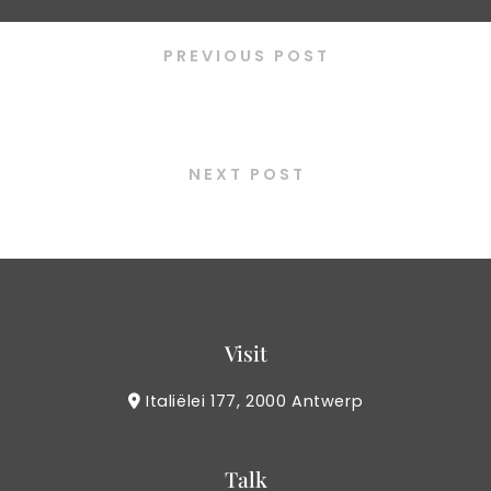
PREVIOUS POST
Short rib jjigae
NEXT POST
Ninja Mayo
Visit
Italiëlei 177, 2000 Antwerp
Talk