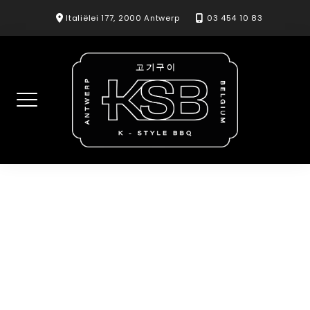
Skip
Italiëlei 177, 2000 Antwerp
03 454 10 83
to
content
Kimchi jjigae