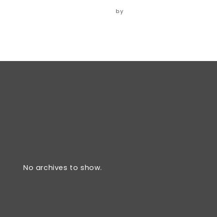
06/06/2024
by
ADMIN
No archives to show.