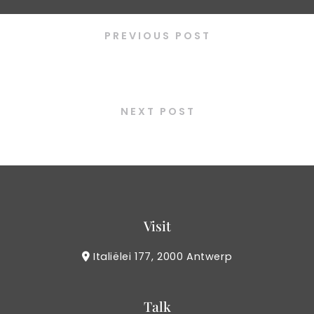
PREVIOUS POST
Kimchi jjigae
NEXT POST
Cheese Cheese
Visit
Italiëlei 177, 2000 Antwerp
Talk