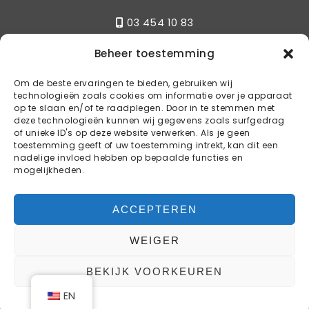
03 454 10 83
Beheer toestemming
Write
Om de beste ervaringen te bieden, gebruiken wij
technologieën zoals cookies om informatie over je apparaat
info@kstylebbq.be
op te slaan en/of te raadplegen. Door in te stemmen met
deze technologieën kunnen wij gegevens zoals surfgedrag
of unieke ID's op deze website verwerken. Als je geen
toestemming geeft of uw toestemming intrekt, kan dit een
Reservations
nadelige invloed hebben op bepaalde functies en
mogelijkheden.
BOOK YOUR TABLE
ACCEPTEREN
WEIGER
COPYRIGHT © 2024 K-STYLE BBQ
BEKIJK VOORKEUREN
WEBDESIGN & WEBHOSTING BY
WEB4LIFE
EN