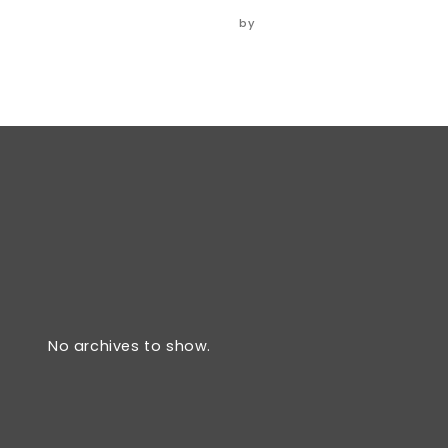
06/06/2024
by
ADMIN
No archives to show.