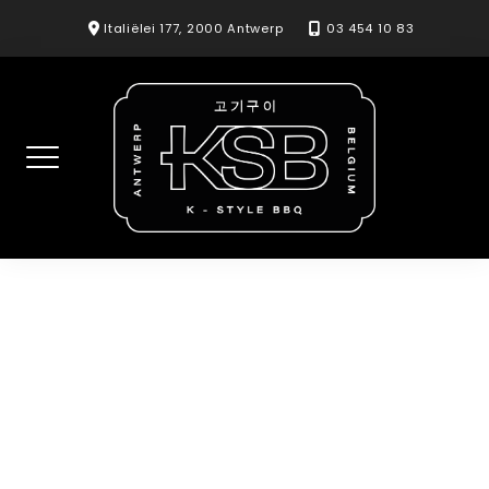
Skip
Italiëlei 177, 2000 Antwerp
03 454 10 83
to
content
Ninja Mayo