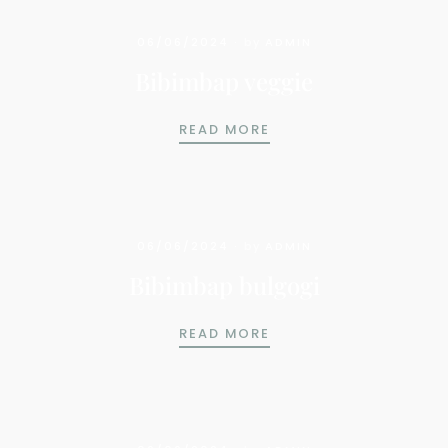
06/06/2024
by
ADMIN
Bibimbap veggie
BIBIMBAP VEGGIE
READ MORE
06/06/2024
by
ADMIN
Bibimbap bulgogi
BIBIMBAP BULGOGI
READ MORE