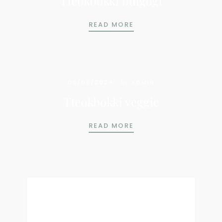
Tteokbokki bulgogi
TTEOKBOKKI BULGOGI
READ MORE
06/06/2024
by
ADMIN
Tteokbokki veggie
TTEOKBOKKI VEGGIE
READ MORE
Archives