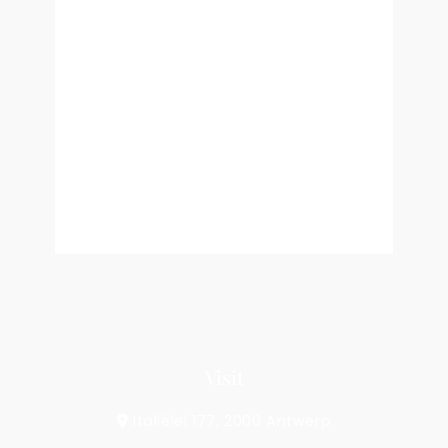
No archives to show.
Categories
NO CATEGORIES
Visit
Italiëlei 177, 2000 Antwerp