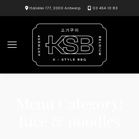
Skip
Italiëlei 177, 2000 Antwerp
03 454 10 83
to
content
Menu Category:
Rice & noodles