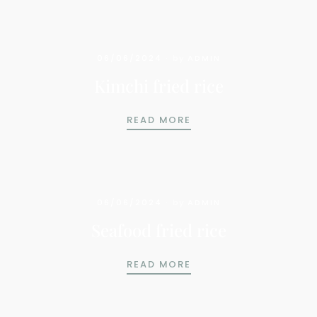
06/06/2024
by
ADMIN
Kimchi fried rice
KIMCHI FRIED RICE
READ MORE
06/06/2024
by
ADMIN
Seafood fried rice
SEAFOOD FRIED RICE
READ MORE