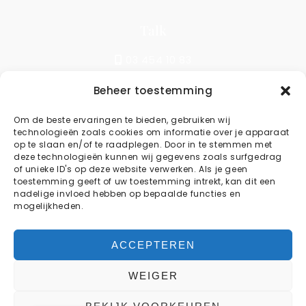
Talk
03 454 10 83
Beheer toestemming
Write
Om de beste ervaringen te bieden, gebruiken wij
technologieën zoals cookies om informatie over je apparaat
info@kstylebbq.be
op te slaan en/of te raadplegen. Door in te stemmen met
deze technologieën kunnen wij gegevens zoals surfgedrag
of unieke ID's op deze website verwerken. Als je geen
toestemming geeft of uw toestemming intrekt, kan dit een
Reservations
nadelige invloed hebben op bepaalde functies en
mogelijkheden.
BOOK YOUR TABLE
ACCEPTEREN
WEIGER
COPYRIGHT © 2024 K-STYLE BBQ