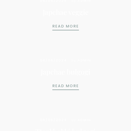
06/06/2024
by
ADMIN
Japchae veggie
JAPCHAE VEGGIE
READ MORE
06/06/2024
by
ADMIN
Japchae bulgogi
JAPCHAE BULGOGI
READ MORE
06/06/2024
by
ADMIN